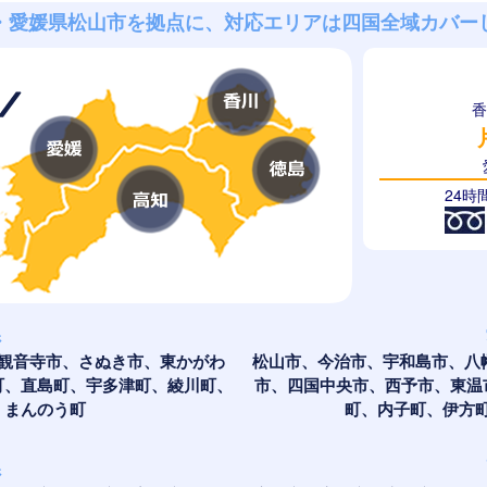
・愛媛県松山市を拠点に、
対応エリアは四国全域
カバー
香
24
県
観音寺市、さぬき市、東かがわ
松山市、今治市、宇和島市、八
町、直島町、宇多津町、綾川町、
市、四国中央市、西予市、東温
、まんのう町
町、内子町、伊方
県