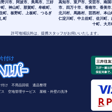
吉野川市、阿波市、美馬市、三好
高知市、室戸市、安芸市、南国
井町、神山町、那賀町、牟岐町、
市、四万十市、香南市、香美市
住町、板野町、上板町、つるぎ
北川村、馬路村、芸西村、本山
し町
仁淀川町、中土佐町、佐川町、
十町、大月
許可地域以外は、提携スタッフがお伺いいたします。
片付け
不用品回収
遺品整理
ビス
空地管理サービス
屋根・外壁の洗浄