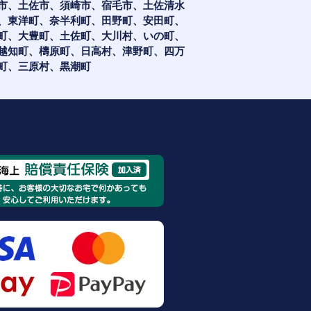
市、土佐市、須崎市、宿毛市、土佐清水
、東洋町、奈半利町、田野町、安田町、
町、大豊町、土佐町、大川村、いの町、
越知町、檮原町、日高村、津野町、四万
町、三原村、黒潮町