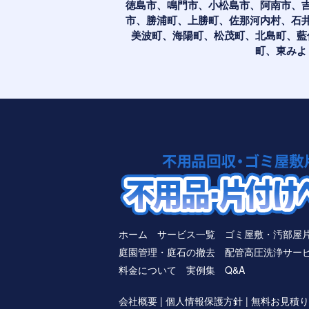
徳島市、鳴門市、小松島市、阿南市、
市、勝浦町、上勝町、佐那河内村、石
美波町、海陽町、松茂町、北島町、藍
町、東みよ
ホーム
サービス一覧
ゴミ屋敷・汚部屋
庭園管理・庭石の撤去
配管高圧洗浄サー
料金について
実例集
Q&A
会社概要
|
個人情報保護方針
|
無料お見積り