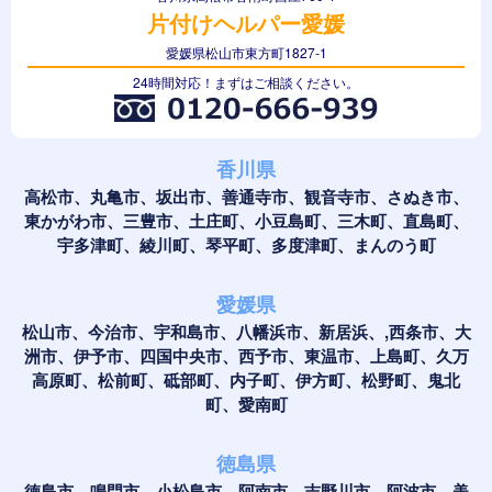
片付けヘルパー愛媛
愛媛県松山市東方町1827-1
24時間対応！まずはご相談ください。
香川県
高松市、丸亀市、坂出市、善通寺市、観音寺市、さぬき市、
東かがわ市、三豊市、土庄町、小豆島町、三木町、直島町、
宇多津町、綾川町、琴平町、多度津町、まんのう町
愛媛県
松山市、今治市、宇和島市、八幡浜市、新居浜、,西条市、大
洲市、伊予市、四国中央市、西予市、東温市、上島町、久万
高原町、松前町、砥部町、内子町、伊方町、松野町、鬼北
町、愛南町
徳島県
徳島市、鳴門市、小松島市、阿南市、吉野川市、阿波市、美