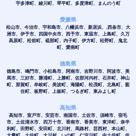
宇多津町、綾川町、琴平町、多度津町、まんのう町
愛媛県
松山市、今治市、宇和島市、八幡浜市、新居浜、,西条市、大
洲市、伊予市、四国中央市、西予市、東温市、上島町、久万
高原町、松前町、砥部町、内子町、伊方町、松野町、鬼北
町、愛南町
徳島県
徳島市、鳴門市、小松島市、阿南市、吉野川市、阿波市、美
馬市、三好市、勝浦町、上勝町、佐那河内村、石井町、神山
町、那賀町、牟岐町、美波町、海陽町、松茂町、北島町、藍
住町、板野町、上板町、つるぎ町、東みよし町
高知県
高知市、室戸市、安芸市、南国市、土佐市、須崎市、宿毛
市、土佐清水市、四万十市、香南市、香美市、東洋町、奈半
利町、田野町、安田町、北川村、馬路村、芸西村、本山町、
大豊町、土佐町、大川村、いの町、仁淀川町、中土佐町、佐