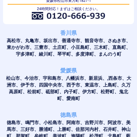
愛媛県松山市東方町1827-1
24時間対応！まずはご相談ください。
香川県
高松市、丸亀市、坂出市、善通寺市、観音寺市、さぬき市、
東かがわ市、三豊市、土庄町、小豆島町、三木町、直島町、
宇多津町、綾川町、琴平町、多度津町、まんのう町
愛媛県
松山市、今治市、宇和島市、八幡浜市、新居浜、,西条市、大
洲市、伊予市、四国中央市、西予市、東温市、上島町、久万
高原町、松前町、砥部町、内子町、伊方町、松野町、鬼北
町、愛南町
徳島県
徳島市、鳴門市、小松島市、阿南市、吉野川市、阿波市、美
馬市、三好市、勝浦町、上勝町、佐那河内村、石井町、神山
町、那賀町、牟岐町、美波町、海陽町、松茂町、北島町、藍