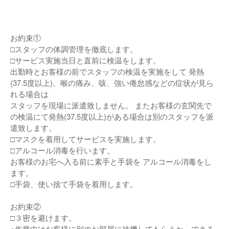
お約束①
□スタッフの体調管理を徹底します。
□サービス実施当日と直前に検温をします。
出勤時とお客様の前でスタッフの検温を実施をして 発熱
(37.5度以上)、喉の痛み、咳、強い倦怠感などの症状が見ら
れる場合は
スタッフを現場に派遣致しません。 またお客様の玄関先で
の検温にて発熱(37.5度以上)がある場合は別のスタッフを派
遣致します。
□マスクを着用してサービスを実施します。
□アルコール消毒を行います。
お客様のお宅へ入る前に素手と手袋を アルコール消毒をし
ます。
□手袋、使い捨て手袋を着用します。
お約束②
□３密を避けます。
※作業中はお客様に別のお部屋に待機してもらうか、できる